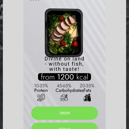
Divine on land
- without fish,
f
with taste!
al
from
1200
kcal
10-3
0-35%
Prote
10-35%
45-65%
20-35%
Fats
Protein
Carbohydrates
Fats
ORDER