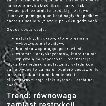
samopoczucie w ciągu dnia. Śniadania oparte
na naturalnych składnikach, takich jak
owoce, pełnoziarniste produkty i zdrowe
tłuszcze, pomagają uniknąć nagłych spadków
energii i uczucia „zjazdu” po kilku godzinach.
Owoce dostarczają:
naturalnych cukrów, które organizm
wykorzystuje stopniowo
błonnika wspierającego trawienie
witamin i antyoksydantów, które realnie
wpływają na odporność i regenerację
Klucz tkwi jednak w połączeniu składników –
same owoce to za mało. Dopiero zestawienie
ich z produktami o niskim indeksie
glikemicznym daje efekt sytości i stabilnej
energii.
Trend: równowaga
zamiast restrykcji