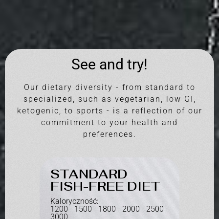
See and try!
Our dietary diversity - from standard to
specialized, such as vegetarian, low GI,
ketogenic, to sports - is a reflection of our
commitment to your health and
preferences.
STANDARD
RED
FISH-FREE DIET
Kaloryc
Kaloryczność:
- 2500 -
1000 - 
1200 - 1500 - 1800 - 2000 - 2500 -
3000