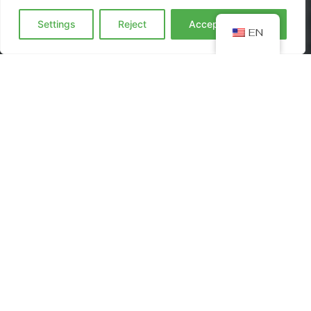
Settings
Reject
Accept everyting
EN
Od naszego debiutu w 2019 roku dostarczamy do
Twoich drzwi to, co najlepsze – świeże, zdrowe i pyszne
posiłki w pudełkach. Nasz catering dietetyczny to
codzienna dawka energii, smaku i wygody. Wybierz