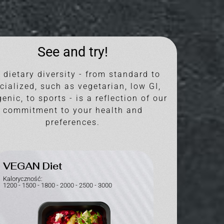
See and try!
 dietary diversity - from standard to
cialized, such as vegetarian, low GI,
enic, to sports - is a reflection of our
commitment to your health and
preferences.
VEGAN Diet
STANDAR
DIET
Kaloryczność:
1200 - 1500 - 1800 - 2000 - 2500 - 3000
Kaloryczność:
1200 - 1500 - 180