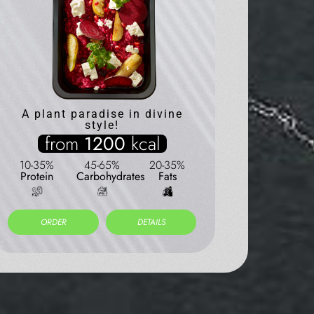
A plant paradise in divine
style!
Divine on 
from
1200
kcal
fr
10-35%
45-65%
20-35%
Protein
Carbohydrates
Fats
10-35%
Protein
ORDER
DETAILS
ORDER