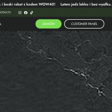
bat z kodem WOW40!
Latem jedz lekko i bez wysiłku. DARMOW
RODUCTS
A
ZAMÓW
CUSTOMER PANEL