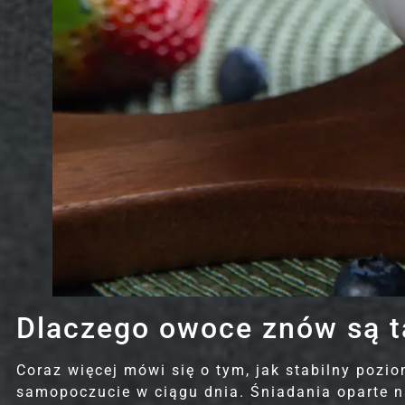
NOWOŚĆ
KLASYCZNY
BEZ MIĘSA
NOWOŚĆ
BIURO
BESTSELLER
BEZ MIĘSA
NOWOŚĆ
KLASYCZNY
DASH & LOW CARB Die
Dlaczego owoce znów są 
Kaloryczność:
1200 - 1500 - 1800 - 2000 - 2500 - 3000
Coraz więcej mówi się o tym, jak stabilny pozi
samopoczucie w ciągu dnia. Śniadania oparte na