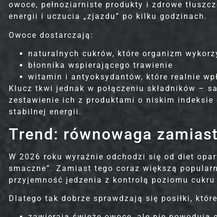
owoce, pełnoziarniste produkty i zdrowe tłusz
energii i uczucia „zjazdu” po kilku godzinach.
Owoce dostarczają:
naturalnych cukrów, które organizm wykorz
błonnika wspierającego trawienie
witamin i antyoksydantów, które realnie wp
Wybór mądry, efekt bos
from
1200
kcal
Klucz tkwi jednak w połączeniu składników – s
zestawienie ich z produktami o niskim indeksie 
10-35%
45-65%
20
stabilnej energii.
Protein
Carbohydrates
F
Trend: równowaga zamiast 
ORDER
DETAILS
W 2026 roku wyraźnie odchodzi się od diet opar
smaczne”. Zamiast tego coraz większą popularn
przyjemność jedzenia z kontrolą poziomu cukru
Dlatego tak dobrze sprawdzają się posiłki, które
zawierają świeże owoce, ale nie powodują