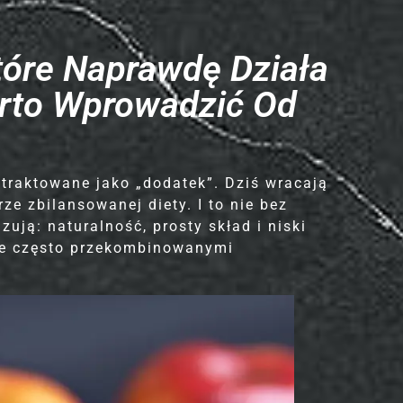
tóre Naprawdę Działa
arto Wprowadzić Od
 traktowane jako „dodatek”. Dziś wracają
e zbilansowanej diety. I to nie bez
ują: naturalność, prosty skład i niski
le często przekombinowanymi