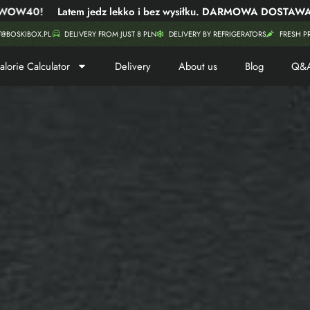
Latem jedz lekko i bez wysiłku. DARMOWA DOSTAWA i boski ra
T@BOSKIBOX.PL
DELIVERY FROM JUST 8 PLN
DELIVERY BY REFRIGERATORS
FRESH P
alorie Calculator
Delivery
About us
Blog
Q&