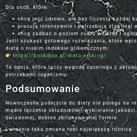
Dla osób, które:
chcą jeść zdrowo, ale bez liczenia każdej ka
pracują intensywnie i potrzebują stabilnej e
chcą zadbać o poziom cukru we krwi i ogó
Jeśli szukasz gotowego rozwiązania, które wpis
dietę o niskim indeksie glikemicznym:
https://boskibox.pl/dieta-niski-ig/
To opcja, która łączy wygodę cateringu z aktua
potrzebami organizmu.
Podsumowanie
Nowoczesne podejście do diety nie polega na r
mądre łączenie składników i wybieranie jakości
świadomej, dobrze zbilansowanej formie.
I właśnie taka zmiana robi największą różnicę.