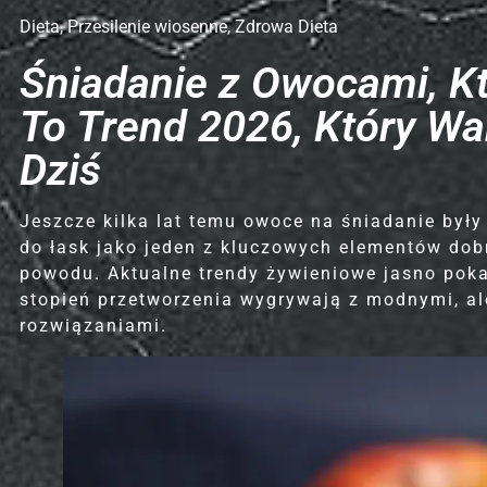
Dieta
,
Przesilenie wiosenne
,
Zdrowa Dieta
Śniadanie z Owocami, K
To Trend 2026, Który W
Dziś
Jeszcze kilka lat temu owoce na śniadanie były
do łask jako jeden z kluczowych elementów dobrz
powodu. Aktualne trendy żywieniowe jasno pokaz
stopień przetworzenia wygrywają z modnymi, a
rozwiązaniami.