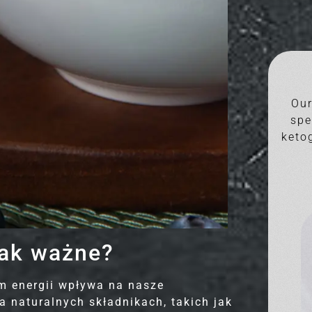
Our
spe
ketog
t
STANDARD Diet
tak ważne?
Kaloryczność:
1200 - 1500 - 1800 - 2000 - 2500 - 3000
om energii wpływa na nasze
 naturalnych składnikach, takich jak