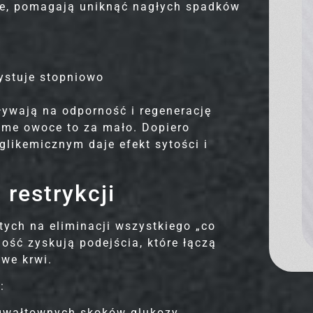
cze, pomagają uniknąć nagłych spadków
ystuje stopniowo
ływają na odporność i regenerację
ki.
Standard but unique - a feast
in all flavors!
ame owoce to za mało. Dopiero
from
1200
kcal
glikemicznym daje efekt sytości i
-35%
ats
10-35%
45-65%
20-35%
Protein
Carbohydrates
Fats
restrykcji
ORDER
DETAILS
tych na eliminacji wszystkiego „co
ość zyskują podejścia, które łączą
 we krwi.
:
 gwałtownych skoków glukozy