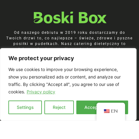
Od naszego debiutu w 2019 roku dostarczamy do
Twoich drzwi to, co najlepsze – świeże, zdrowe i pyszne
posiłki w pudełkach. Nasz catering dietetyczny to
codzienna dawka energii, smaku i wygody. Wybierz
dietę pudełkową BoskiBox, która naprawdę pasuje do
We protect your privacy
Ciebie. Gwarantujemy świeżo przygotowane, pełne
smaku posiłki, które inspirują i odżywiają.
We use cookies to improve your browsing experience,
show you personalized ads or content, and analyze our
traffic. By clicking "Accept all", you agree to our use of
cookies.
Privacy policy
Join our Newsletter!
Settings
Reject
Accept everyting
EN
Zapisz się do newslettera i
odbierz kod -5%
na start.
Bądź pierwszy i poznaj nasze nowości,
zniżki oraz inspiracje kulinarne.