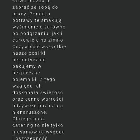
łatwo można je
zabrać ze sobą do
pracy. Ponadto
potrawy te smakują
wyśmienicie zarówno
po podgrzaniu, jak i
całkowicie na zimno.
Oczywiście wszystkie
nasze posiłki
hermetycznie
pakujemy w
bezpieczne
pojemniki. Z tego
względu ich
doskonała świeżość
oraz cenne wartości
odżywcze pozostają
nienaruszone.
Dlatego nasz
catering to nie tylko
niesamowita wygoda
i oszczędność