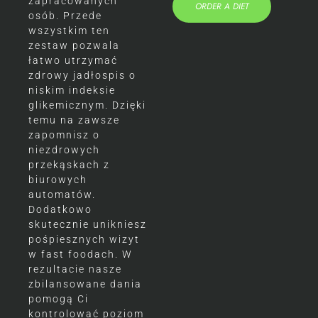
zapracowanych
ORDER A DIET
osób. Przede
wszystkim ten
zestaw pozwala
łatwo utrzymać
zdrowy jadłospis o
niskim indeksie
glikemicznym. Dzięki
temu na zawsze
zapomnisz o
niezdrowych
przekąskach z
biurowych
automatów.
Dodatkowo
skutecznie unikniesz
pośpiesznych wizyt
w fast foodach. W
rezultacie nasze
zbilansowane dania
pomogą Ci
kontrolować poziom