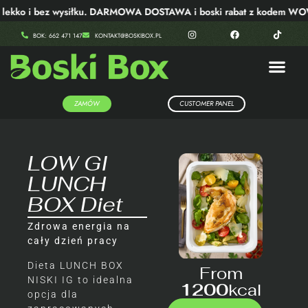
ekko i bez wysiłku. DARMOWA DOSTAWA i boski rabat z kodem WOW
BOK: 662 471 147
KONTAKT@BOSKIBOX.PL
ZAMÓW
CUSTOMER PANEL
LOW GI
LUNCH
BOX Diet
Zdrowa energia na
cały dzień pracy
Dieta LUNCH BOX
From
NISKI IG to idealna
1200
Kcal
opcja dla