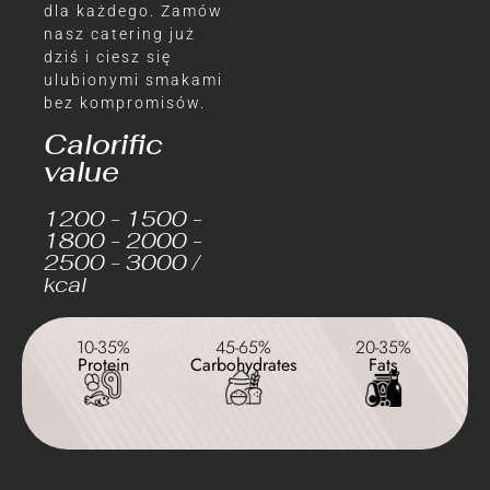
dla każdego. Zamów
nasz catering już
dziś i ciesz się
ulubionymi smakami
bez kompromisów.
Calorific
value
1200 - 1500 -
1800 - 2000 -
2500 - 3000 /
kcal
10-35%
45-65%
20-35%
Protein
Carbohydrates
Fats