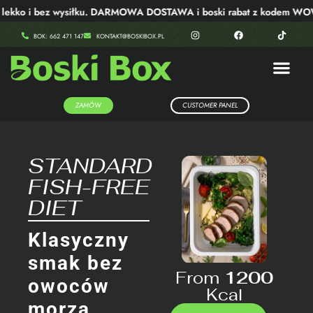
ekko i bez wysiłku. DARMOWA DOSTAWA i boski rabat z kodem WOW
BOK: 662 471 147
KONTAKT@BOSKIBOX.PL
ZAMÓW
CUSTOMER PANEL
STANDARD
FISH-FREE
DIET
Klasyczny
smak bez
From
1200
owoców
Kcal
morza