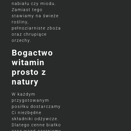
nabiału czy miodu.
Zamiast tego
stawiamy na świeże
rośliny,
pełnoziarniste zboża
oraz chrupiące
orzechy.
Bogactwo
witamin
prosto z
natury
W każdym
przygotowanym
posiłku dostarczamy
Ci niezbędne
składniki odżywcze.
Dlatego cenne białko
oraz wapń czerpiemy