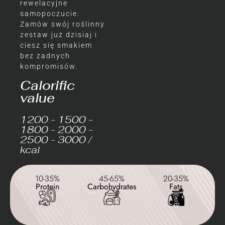
rewelacyjne
samopoczucie.
Zamów swój roślinny
zestaw już dzisiaj i
ciesz się smakiem
bez żadnych
kompromisów.
Calorific
value
1200 - 1500 -
1800 - 2000 -
2500 - 3000 /
kcal
10-35%
45-65%
20-35%
Protein
Carbohydrates
Fats