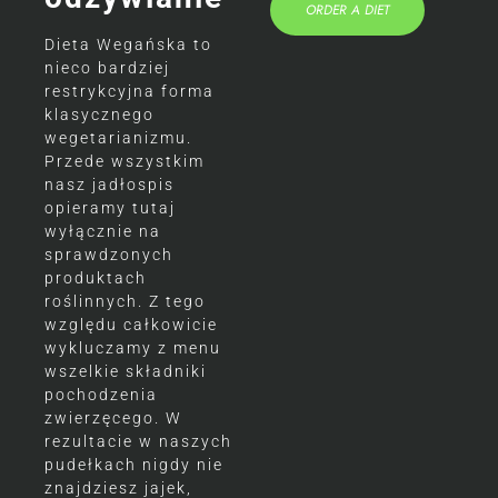
ORDER A DIET
Dieta Wegańska to
nieco bardziej
restrykcyjna forma
klasycznego
wegetarianizmu.
Przede wszystkim
nasz jadłospis
opieramy tutaj
wyłącznie na
sprawdzonych
produktach
roślinnych. Z tego
względu całkowicie
wykluczamy z menu
wszelkie składniki
pochodzenia
zwierzęcego. W
rezultacie w naszych
pudełkach nigdy nie
znajdziesz jajek,