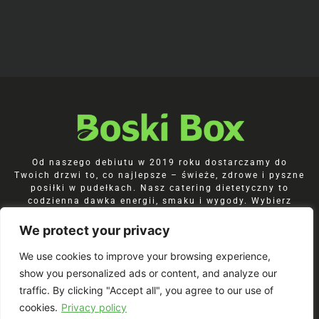
Od naszego debiutu w 2019 roku dostarczamy do
Twoich drzwi to, co najlepsze – świeże, zdrowe i pyszne
posiłki w pudełkach. Nasz catering dietetyczny to
codzienna dawka energii, smaku i wygody. Wybierz
dietę pudełkową BoskiBox, która naprawdę pasuje do
Ciebie. Gwarantujemy świeżo przygotowane, pełne
We protect your privacy
smaku posiłki, które inspirują i odżywiają.
We use cookies to improve your browsing experience,
show you personalized ads or content, and analyze our
traffic. By clicking "Accept all", you agree to our use of
Join our Newsletter!
cookies.
Privacy policy