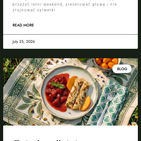
przeżyć letni weekend, zresetować głowę i nie
zrujnować sylwetki.
READ MORE
July 25, 2026
BLOG