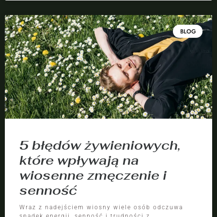
BLOG
5 błędów żywieniowych,
które wpływają na
wiosenne zmęczenie i
senność
Wraz z nadejściem wiosny wiele osób odczuwa
spadek energii, senność i trudności z