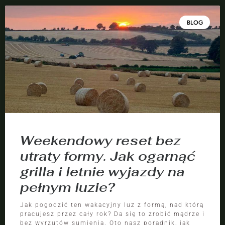
BLOG
Weekendowy reset bez
utraty formy. Jak ogarnąć
grilla i letnie wyjazdy na
pełnym luzie?
Jak pogodzić ten wakacyjny luz z formą, nad którą
pracujesz przez cały rok? Da się to zrobić mądrze i
bez wyrzutów sumienia. Oto nasz poradnik, jak