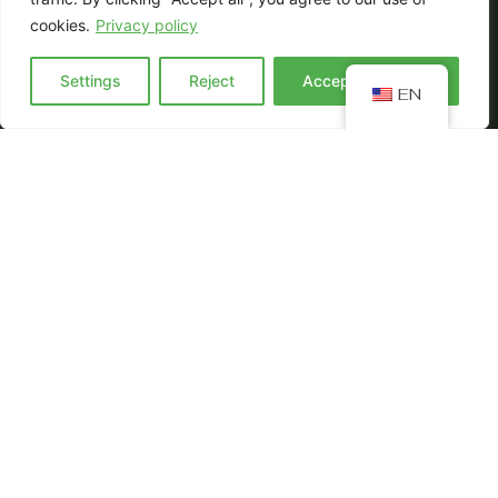
cookies.
Privacy policy
Settings
Reject
Accept everyting
EN
Od naszego debiutu w 2019 roku dostarczamy do
Twoich drzwi to, co najlepsze – świeże, zdrowe i pyszne
posiłki w pudełkach. Nasz catering dietetyczny to