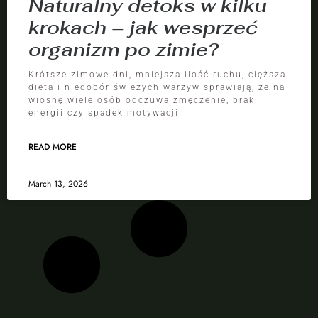
Naturalny detoks w kilku
krokach – jak wesprzeć
organizm po zimie?
Krótsze zimowe dni, mniejsza ilość ruchu, cięższa
dieta i niedobór świeżych warzyw sprawiają, że na
wiosnę wiele osób odczuwa zmęczenie, brak
energii czy spadek motywacji.
READ MORE
March 13, 2026