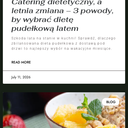
Catering dietetyczny, a
letnia zmiana – 3 powody,
by wybrać dietę
pudełkową latem
Szkoda lata na stanie w kuchni! Sprawdź, dlaczego
zbilansowana dieta pudełkowa z dostawą pod
drzwi to najlepszy wybór na wakacyjne miesiące.
READ MORE
July 11, 2026
BLOG