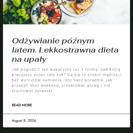
Odżywianie późnym
latem. Lekkostrawna dieta
na upały
Jak pogodzić ten wakacyjny luz z formą, nad którą
pracujesz przez cały rok? Da się to zrobić mądrze i
bez wyrzutów sumienia. Oto nasz poradnik, jak
przeżyć letni weekend, zresetować głowę i nie
zrujnować sylwetki.
READ MORE
August 8, 2026