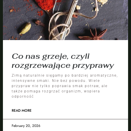
Co nas grzeje, czyli
rozgrzewające przyprawy
Zimą naturalnie sięgamy po bardziej aromatyczne,
intensywne smaki. Nie bez powodu. Wiele
przypraw nie tylko poprawia smak potraw, ale
także pomaga rozgrzać organizm, wspiera
odporność
READ MORE
February 20, 2026