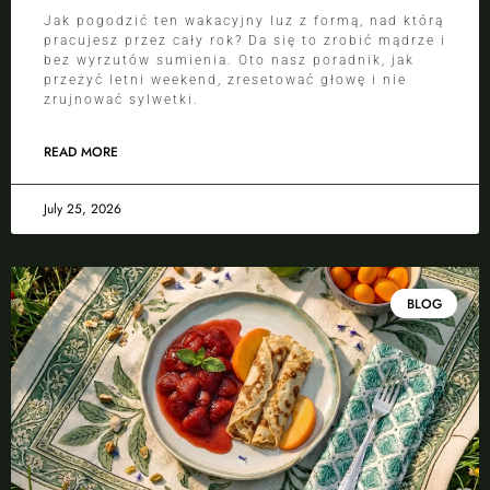
Jak pogodzić ten wakacyjny luz z formą, nad którą
pracujesz przez cały rok? Da się to zrobić mądrze i
bez wyrzutów sumienia. Oto nasz poradnik, jak
przeżyć letni weekend, zresetować głowę i nie
zrujnować sylwetki.
READ MORE
July 25, 2026
BLOG