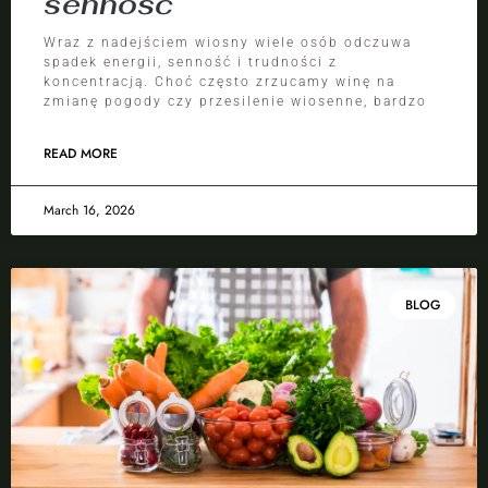
senność
Wraz z nadejściem wiosny wiele osób odczuwa
spadek energii, senność i trudności z
koncentracją. Choć często zrzucamy winę na
zmianę pogody czy przesilenie wiosenne, bardzo
READ MORE
March 16, 2026
BLOG