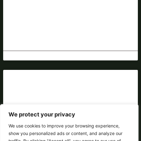
Dieta na odporność – co
jeść jesienią
Jesienią organizm potrzebuje wsparcia. Dieta na
odporność to sposób, by zmniejszyć ryzyko
infekcji, być w lepszej formie. Co więc jeść, jak
komponować posiłki i po
We protect your privacy
READ MORE
We use cookies to improve your browsing experience,
show you personalized ads or content, and analyze our
October 14, 2025
traffic. By clicking "Accept all", you agree to our use of