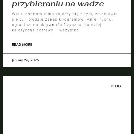
przybieraniu na wadze
Wielu osobom zima kojarzy się z tym, że pojawia
się tu i ówdzie zapas kilogramów. Mniej ruchu,
ograniczona aktywność fizyczna, bardziej
kaloryczne potrawy – wszystko
READ MORE
January 26, 2026
BLOG