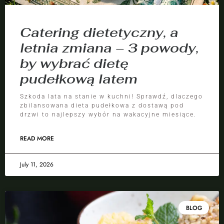
Catering dietetyczny, a
letnia zmiana – 3 powody,
by wybrać dietę
pudełkową latem
Szkoda lata na stanie w kuchni! Sprawdź, dlaczego
zbilansowana dieta pudełkowa z dostawą pod
drzwi to najlepszy wybór na wakacyjne miesiące.
READ MORE
July 11, 2026
BLOG