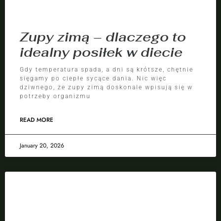
Zupy zimą – dlaczego to
idealny posiłek w diecie
Gdy temperatura spada, a dni są krótsze, chętnie
sięgamy po ciepłe sycące dania. Nic więc
dziwnego, że zupy zimą doskonale wpisują się w
potrzeby organizmu
READ MORE
January 20, 2026
BLOG