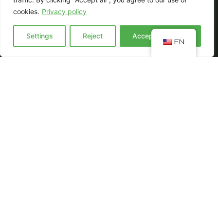
cookies.
Privacy policy
BLOG
Settings
Reject
Accept everyting
EN
Dieta bez laktozy – co
jeść, czego unikać i jak
bilansować posiłki?
Nietolerancja laktozy to często występująca
nietolerancja pokarmowa. Ból brzucha, wzdęcia,
biegunki czy uczucie przelewania w jelitach po