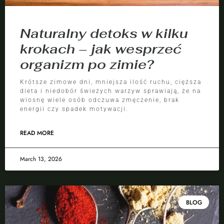
Naturalny detoks w kilku
krokach – jak wesprzeć
organizm po zimie?
Krótsze zimowe dni, mniejsza ilość ruchu, cięższa
dieta i niedobór świeżych warzyw sprawiają, że na
wiosnę wiele osób odczuwa zmęczenie, brak
energii czy spadek motywacji.
READ MORE
March 13, 2026
BLOG