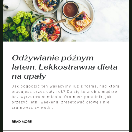
Odżywianie późnym
latem. Lekkostrawna dieta
na upały
Jak pogodzić ten wakacyjny luz z formą, nad którą
pracujesz przez cały rok? Da się to zrobić mądrze i
bez wyrzutów sumienia. Oto nasz poradnik, jak
przeżyć letni weekend, zresetować głowę i nie
zrujnować sylwetki.
READ MORE