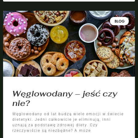
BLOG
Węglowodany – jeść czy
nie?
Węglowodany od lat budzą wiele emocji w świecie
dietetyki. Jedni całkowicie je eliminują, inni
uznają za podstawę zdrowej diety. Czy
rzeczywiście są niezbędne? A może