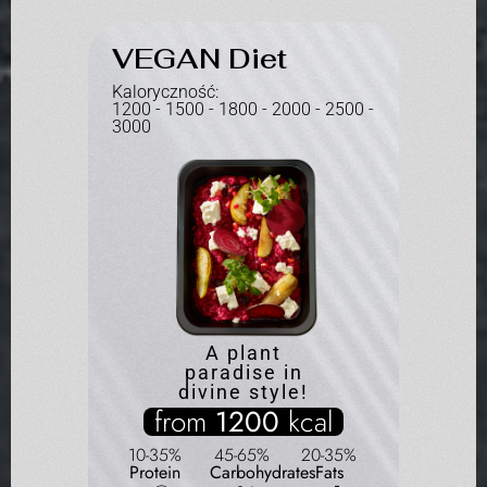
et
VEGAN Diet
ST
FIS
Kaloryczność:
- 2500 -
1200 - 1500 - 1800 - 2000 - 2500 -
Kaloryc
3000
1200 - 
3000
A plant
paradise in
divine style!
from
1200
kcal
al
f
10-35%
45-65%
20-35%
Protein
Carbohydrates
Fats
0-35%
10-3