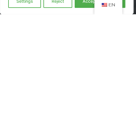
Settings
Reject
Accept everyting
EN
Od naszego debiutu w 2019 roku dostarczamy do
Twoich drzwi to, co najlepsze – świeże, zdrowe i pyszne
posiłki w pudełkach. Nasz catering dietetyczny to
codzienna dawka energii, smaku i wygody. Wybierz
dietę pudełkową BoskiBox, która naprawdę pasuje do