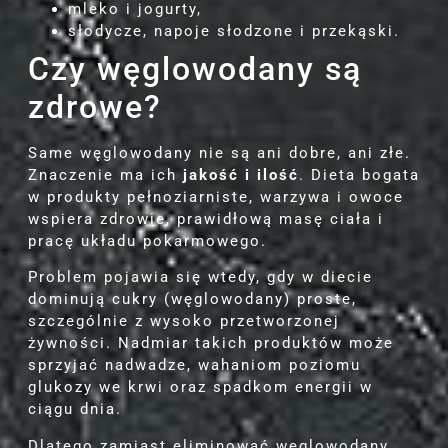
mleko i jogurty,
słodycze, napoje słodzone i przekąski.
Czy węglowodany są
zdrowe?
Same węglowodany nie są ani dobre, ani złe.
Znaczenie ma ich
jakość i ilość
. Dieta bogata
w produkty pełnoziarniste, warzywa i owoce
wspiera zdrowie, prawidłową masę ciała i
pracę układu pokarmowego.
Problem pojawia się wtedy, gdy w diecie
dominują cukry (węglowodany) proste,
szczególnie z wysoko przetworzonej
żywności. Nadmiar takich produktów może
sprzyjać nadwadze, wahaniom poziomu
glukozy we krwi oraz spadkom energii w
ciągu dnia.
Dlatego zamiast eliminować węglowodany,