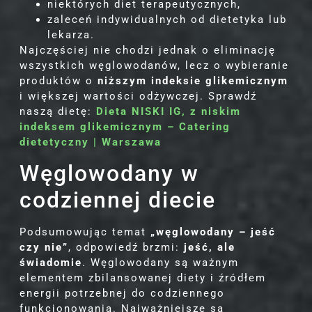
niektórych diet terapeutycznych,
zaleceń indywidualnych od dietetyka lub
lekarza.
Najczęściej nie chodzi jednak o eliminację
wszystkich węglowodanów, lecz o wybieranie
produktów o
niższym indeksie glikemicznym
i większej wartości odżywczej. Sprawdź
naszą dietę:
Dieta NISKI IG, z niskim
indeksem glikemicznym – Catering
dietetyczny | Warszawa
Węglowodany w
codziennej diecie
Podsumowując temat
„węglowodany – jeść
czy nie”
, odpowiedź brzmi:
jeść, ale
świadomie
. Węglowodany są ważnym
elementem zbilansowanej diety i źródłem
energii potrzebnej do codziennego
funkcjonowania. Najważniejsze są