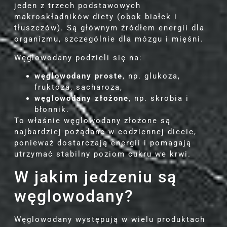
jeden z trzech podstawowych
makroskładników diety (obok białek i
tłuszczów). Są głównym źródłem energii dla
organizmu, szczególnie dla mózgu i mięśni.
Węglowodany podzieli się na:
węglowodany proste
, np. glukoza,
fruktoza, sacharoza,
węglowodany złożone
, np. skrobia i
błonnik.
To właśnie węglowodany złożone są
najbardziej pożądane w codziennej diecie,
ponieważ dostarczają energii i pomagają
utrzymać stabilny poziom cukru we krwi.
W jakim jedzeniu są
węglowodany?
Węglowodany występują w wielu produktach