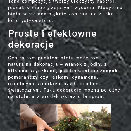
Taka kompozycja tworzy uroczysty nastrój,
jednak w nieco „lżejszym” wydaniu. Klasyczna
biała porcelana pięknie kontrastuje z taką
kolorystyką stołu.
Proste i efektowne
dekoracje
Centralnym punktem stołu może być
naturalna dekoracja – wianek z jodły, z
kilkoma szyszkami, plasterkami suszonych
pomarańczy czy laskami cynamonu,
ozdobnymi sznurkiem czy łańcuchem
świątecznym. Taką dekorację można położyć
na stole, a w środek wstawić lampion.