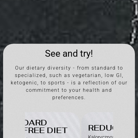
See and try!
Our dietary diversity - from standard to
specialized, such as vegetarian, low GI,
ketogenic, to sports - is a reflection of our
commitment to your health and
preferences.
REDUCTION Diet
IET
LU
Kaloryczność: