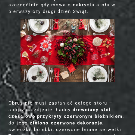
szczególnie gdy mowa o nakryciu stołu w
pierwszy czy drugi dzień Świąt.
Świąteczny stół
w czerwono-
zielonej kolorystyce
Obrus nie musi zasłaniać całego stołu –
spójrz na zdjęcie. Ładny
drewniany stół
częściowo przykryty czerwonym bieżnikiem
,
do tego
zielono-czerwone dekoracje
,
świeczki, bombki, czerwone lniane serwetki.