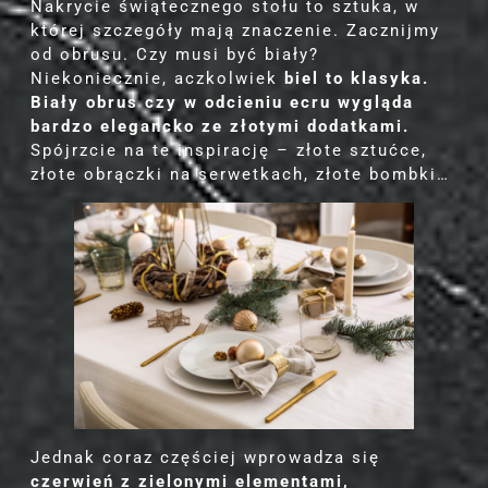
Nakrycie świątecznego stołu to sztuka, w
której szczegóły mają znaczenie. Zacznijmy
od obrusu. Czy musi być biały?
Niekoniecznie, aczkolwiek
biel to klasyka.
Biały obrus czy w odcieniu ecru wygląda
bardzo elegancko ze złotymi dodatkami.
Spójrzcie na te inspirację – złote sztućce,
złote obrączki na serwetkach, złote bombki…
Jednak coraz częściej wprowadza się
czerwień z zielonymi elementami,