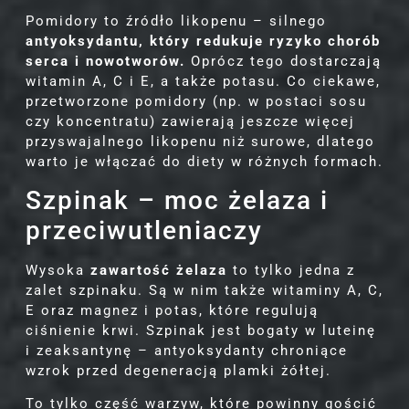
Pomidory to źródło likopenu – silnego
antyoksydantu, który redukuje ryzyko chorób
serca i nowotworów.
Oprócz tego dostarczają
witamin A, C i E, a także potasu. Co ciekawe,
przetworzone pomidory (np. w postaci sosu
czy koncentratu) zawierają jeszcze więcej
przyswajalnego likopenu niż surowe, dlatego
warto je włączać do diety w różnych formach.
Szpinak – moc żelaza i
przeciwutleniaczy
Wysoka
zawartość żelaza
to tylko jedna z
zalet szpinaku. Są w nim także witaminy A, C,
E oraz magnez i potas, które regulują
ciśnienie krwi. Szpinak jest bogaty w luteinę
i zeaksantynę – antyoksydanty chroniące
wzrok przed degeneracją plamki żółtej.
To tylko część warzyw, które powinny gościć