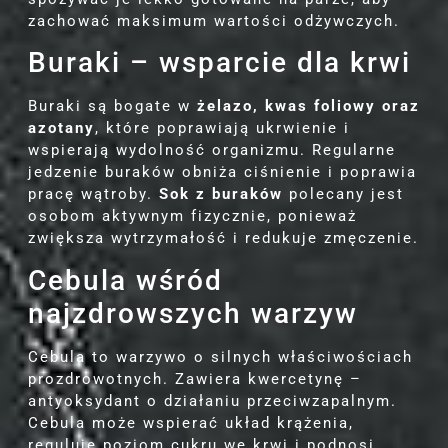
zachować maksimum wartości odżywczych.
Buraki – wsparcie dla krwi
Buraki są bogate w
żelazo, kwas foliowy oraz
azotany
, które poprawiają ukrwienie i
wspierają wydolność organizmu. Regularne
jedzenie buraków obniża ciśnienie i poprawia
pracę wątroby.
Sok z buraków
polecany jest
osobom aktywnym fizycznie, ponieważ
zwiększa wytrzymałość i redukuje zmęczenie.
Cebula wśród
najzdrowszych warzyw
Cebula to warzywo o silnych właściwościach
prozdrowotnych. Zawiera kwercetynę –
antyoksydant o działaniu przeciwzapalnym.
Cebula może wspierać układ krążenia,
reguluje poziom cukru we krwi i podnosi