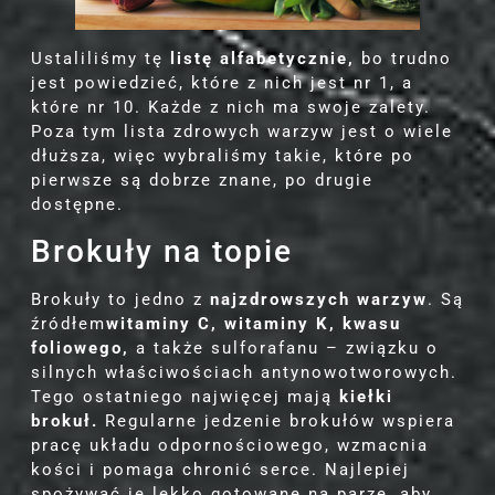
Ustaliliśmy tę
listę alfabetycznie,
bo trudno
jest powiedzieć, które z nich jest nr 1, a
które nr 10. Każde z nich ma swoje zalety.
Poza tym lista zdrowych warzyw jest o wiele
dłuższa, więc wybraliśmy takie, które po
pierwsze są dobrze znane, po drugie
dostępne.
Brokuły na topie
Brokuły to jedno z
najzdrowszych warzyw
. Są
źródłem
witaminy C, witaminy K, kwasu
foliowego,
a także sulforafanu – związku o
silnych właściwościach antynowotworowych.
Tego ostatniego najwięcej mają
kiełki
brokuł.
Regularne jedzenie brokułów wspiera
pracę układu odpornościowego, wzmacnia
kości i pomaga chronić serce. Najlepiej
spożywać je lekko gotowane na parze, aby