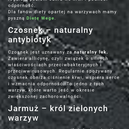
odporność.
Dla fanów diety opartej na warzywach mamy
pyszną
Dietę Wege
.
Czosnek – naturalny
antybiotyk
Czosnek jest uznawany za
naturalny lek.
Zawiera allicynę, czyli związek o silnych
właściwościach przeciwbakteryjnych i
przeciwwirusowych. Regularnie spożywany
czosnek obniża ciśnienie krwi, wspiera serce
i wzmacnia odporność. To jedno z tych
warzyw, które warto jeść w okresie
zwiększonej zachorowalności.
Jarmuż – król zielonych
warzyw