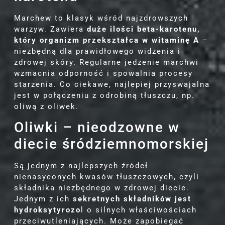
Marchew to klasyk wśród najzdrowszych
warzyw. Zawiera
duże ilości beta-karotenu,
który organizm przekształca w witaminę A
–
niezbędną dla prawidłowego widzenia i
zdrowej skóry. Regularne jedzenie marchwi
wzmacnia odporność i spowalnia procesy
starzenia. Co ciekawe, najlepiej przyswajalna
jest w połączeniu z odrobiną tłuszczu, np.
oliwą z oliwek.
Oliwki – nieodzowne w
diecie śródziemnomorskiej
Są jednym z najlepszych źródeł
nienasyconych kwasów tłuszczowych, czyli
składnika niezbędnego w zdrowej diecie.
Jednym z ich
sekretnych składników jest
hydroksytyrozo
l o silnych właściwościach
przeciwutleniających. Może zapobiegać