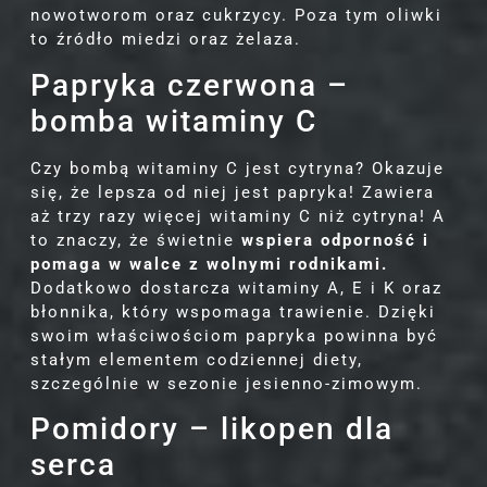
nowotworom oraz cukrzycy. Poza tym oliwki
to źródło miedzi oraz żelaza.
Papryka czerwona –
bomba witaminy C
Czy bombą witaminy C jest cytryna? Okazuje
się, że lepsza od niej jest papryka! Zawiera
aż trzy razy więcej witaminy C niż cytryna! A
to znaczy, że świetnie
wspiera odporność i
pomaga w walce z wolnymi rodnikami.
Dodatkowo dostarcza witaminy A, E i K oraz
błonnika, który wspomaga trawienie. Dzięki
swoim właściwościom papryka powinna być
stałym elementem codziennej diety,
szczególnie w sezonie jesienno-zimowym.
Pomidory – likopen dla
serca