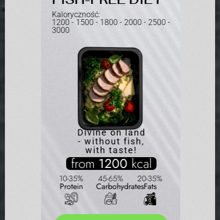
Kaloryc
Kaloryczność:
- 2500 -
1000 - 
1200 - 1500 - 1800 - 2000 - 2500 -
3000
Divine on land
- without fish,
f
with taste!
al
from
1200
kcal
10-3
0-35%
Prote
10-35%
45-65%
20-35%
Fats
Protein
Carbohydrates
Fats