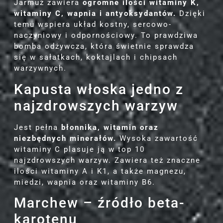
Jarmuż zawiera
ogromne ilości witaminy K,
witaminy C, wapnia i antyoksydantów.
Dzięki
temu wspiera układ kostny, sercowo-
naczyniowy i odpornościowy. To prawdziwa
bomba odżywcza, która świetnie sprawdza
się w sałatkach, koktajlach i chipsach
warzywnych.
Kapusta włoska jedno z
najzdrowszych warzyw
Jest pełna
błonnika, witamin oraz
niezbędnych minerałów.
Wysoka zawartość
witaminy C plasuje ją w top 10
najzdrowszych warzyw. Zawiera też znaczne
ilości witaminy A i K1, a także magnezu,
miedzi, wapnia oraz witaminy B6.
Marchew – źródło beta-
karotenu