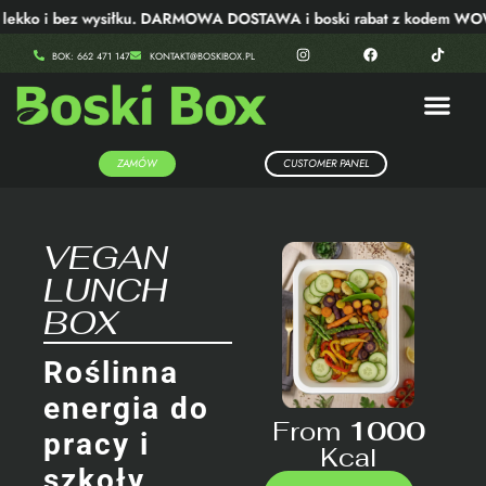
ekko i bez wysiłku. DARMOWA DOSTAWA i boski rabat z kodem WOW
BOK: 662 471 147
KONTAKT@BOSKIBOX.PL
ZAMÓW
CUSTOMER PANEL
VEGAN
LUNCH
BOX
Roślinna
energia do
From
1000
pracy i
Kcal
szkoły,