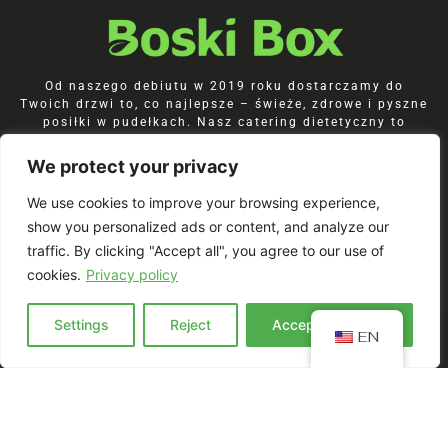
Od naszego debiutu w 2019 roku dostarczamy do
Twoich drzwi to, co najlepsze – świeże, zdrowe i pyszne
posiłki w pudełkach. Nasz catering dietetyczny to
codzienna dawka energii, smaku i wygody. Wybierz
dietę pudełkową BoskiBox, która naprawdę pasuje do
We protect your privacy
Ciebie. Gwarantujemy świeżo przygotowane, pełne
smaku posiłki, które inspirują i odżywiają.
We use cookies to improve your browsing experience,
show you personalized ads or content, and analyze our
traffic. By clicking "Accept all", you agree to our use of
cookies.
Privacy policy
Join our Newsletter!
Settings
Reject
Accept everyting
EN
Zapisz się do newslettera i
odbierz kod -5%
na start.
Bądź pierwszy i poznaj nasze nowości,
zniżki oraz inspiracje kulinarne.