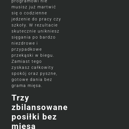
programowi nie
musisz już martwić
się o codzienne
jedzenie do pracy czy
szkoły. W rezultacie
skutecznie unikniesz
sięgania po bardzo
niezdrowe i
przypadkowe
przekąski w biegu.
Zamiast tego
zyskasz całkowity
spokój oraz pyszne,
gotowe dania bez
grama mięsa.
Trzy
zbilansowane
posiłki bez
mięsa