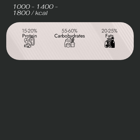
1000 - 1400 -
1800 / kcal
15-20%
55-60%
20-25%
Protein
Carbohydrates
Fats