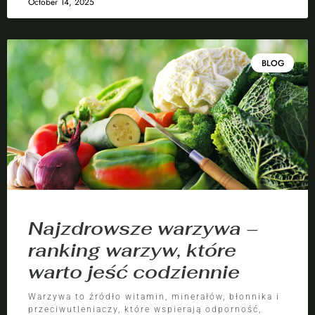
October 14, 2025
BLOG
Najzdrowsze warzywa –
ranking warzyw, które
warto jeść codziennie
Warzywa to źródło witamin, minerałów, błonnika i
przeciwutleniaczy, które wspierają odporność,