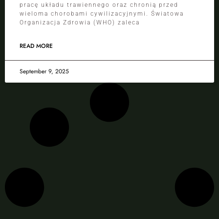
pracę układu trawiennego oraz chronią przed
wieloma chorobami cywilizacyjnymi. Światowa
Organizacja Zdrowia (WHO) zaleca
READ MORE
September 9, 2025