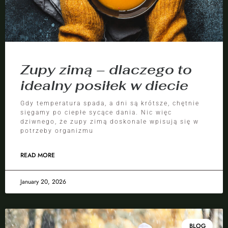
Zupy zimą – dlaczego to
idealny posiłek w diecie
Gdy temperatura spada, a dni są krótsze, chętnie
sięgamy po ciepłe sycące dania. Nic więc
dziwnego, że zupy zimą doskonale wpisują się w
potrzeby organizmu
READ MORE
January 20, 2026
BLOG