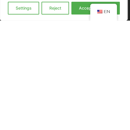
Settings
Reject
Accept everyting
EN
Od naszego debiutu w 2019 roku dostarczamy do
Twoich drzwi to, co najlepsze – świeże, zdrowe i pyszne
posiłki w pudełkach. Nasz catering dietetyczny to
codzienna dawka energii, smaku i wygody. Wybierz
dietę pudełkową BoskiBox, która naprawdę pasuje do