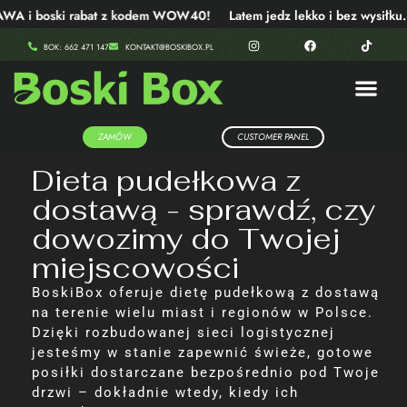
 i boski rabat z kodem WOW40!
Latem jedz lekko i bez wysiłku
BOK: 662 471 147
KONTAKT@BOSKIBOX.PL
ZAMÓW
CUSTOMER PANEL
Dieta pudełkowa z
dostawą - sprawdź, czy
dowozimy do Twojej
miejscowości
BoskiBox oferuje dietę pudełkową z dostawą
na terenie wielu miast i regionów w Polsce.
Dzięki rozbudowanej sieci logistycznej
jesteśmy w stanie zapewnić świeże, gotowe
posiłki dostarczane bezpośrednio pod Twoje
drzwi – dokładnie wtedy, kiedy ich