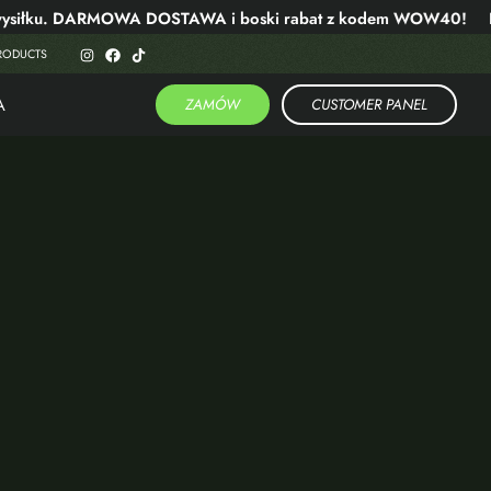
siłku. DARMOWA DOSTAWA i boski rabat z kodem WOW40!
Latem
RODUCTS
A
ZAMÓW
CUSTOMER PANEL