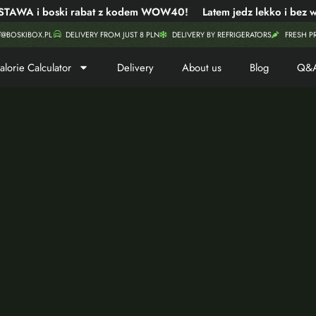
A i boski rabat z kodem WOW40!
Latem jedz lekko i bez wy
T@BOSKIBOX.PL
DELIVERY FROM JUST 8 PLN
DELIVERY BY REFRIGERATORS
FRESH P
alorie Calculator
Delivery
About us
Blog
Q&