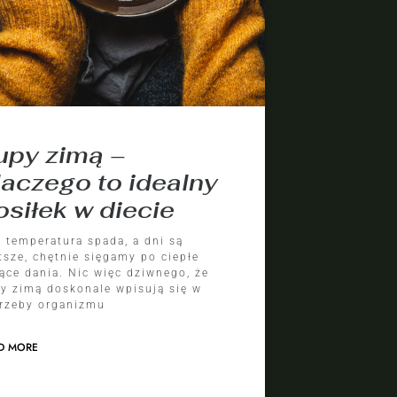
upy zimą –
laczego to idealny
osiłek w diecie
 temperatura spada, a dni są
tsze, chętnie sięgamy po ciepłe
ące dania. Nic więc dziwnego, że
y zimą doskonale wpisują się w
rzeby organizmu
D MORE