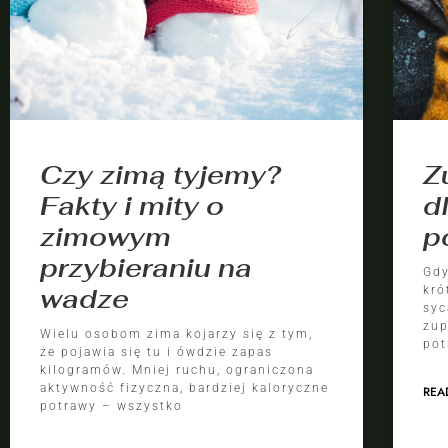
Czy zimą tyjemy?
Z
Fakty i mity o
d
zimowym
p
przybieraniu na
Gdy
wadze
kró
syc
zup
Wielu osobom zima kojarzy się z tym,
pot
że pojawia się tu i ówdzie zapas
kilogramów. Mniej ruchu, ograniczona
aktywność fizyczna, bardziej kaloryczne
REA
potrawy – wszystko