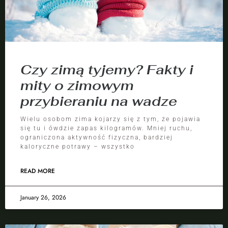
Czy zimą tyjemy? Fakty i
mity o zimowym
przybieraniu na wadze
Wielu osobom zima kojarzy się z tym, że pojawia
się tu i ówdzie zapas kilogramów. Mniej ruchu,
ograniczona aktywność fizyczna, bardziej
kaloryczne potrawy – wszystko
READ MORE
January 26, 2026