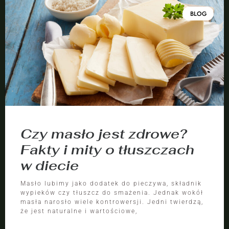
BLOG
Czy masło jest zdrowe?
Fakty i mity o tłuszczach
w diecie
Masło lubimy jako dodatek do pieczywa, składnik
wypieków czy tłuszcz do smażenia. Jednak wokół
masła narosło wiele kontrowersji. Jedni twierdzą,
że jest naturalne i wartościowe,