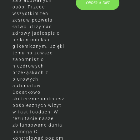
zapracowanych
ORDER A DIET
osób. Przede
wszystkim ten
zestaw pozwala
łatwo utrzymać
zdrowy jadłospis o
niskim indeksie
glikemicznym. Dzięki
temu na zawsze
zapomnisz o
niezdrowych
przekąskach z
biurowych
automatów.
Dodatkowo
skutecznie unikniesz
pośpiesznych wizyt
w fast foodach. W
rezultacie nasze
zbilansowane dania
pomogą Ci
kontrolować poziom