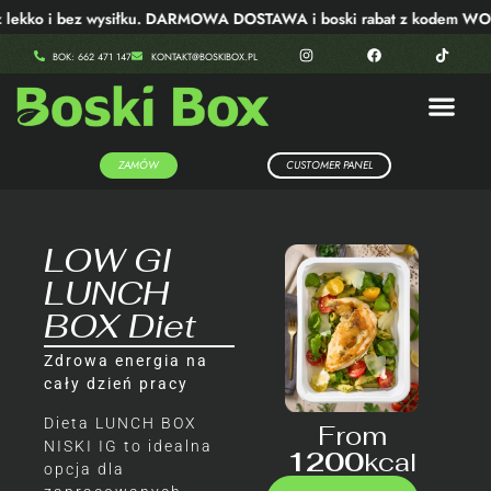
lekko i bez wysiłku. DARMOWA DOSTAWA i boski rabat z kodem WOW
BOK: 662 471 147
KONTAKT@BOSKIBOX.PL
ZAMÓW
CUSTOMER PANEL
LOW GI
LUNCH
BOX Diet
Zdrowa energia na
cały dzień pracy
Dieta LUNCH BOX
From
NISKI IG to idealna
1200
Kcal
opcja dla