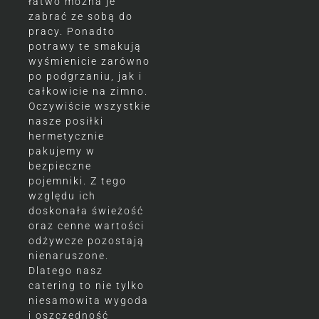
łatwo można je
zabrać ze sobą do
pracy. Ponadto
potrawy te smakują
wyśmienicie zarówno
po podgrzaniu, jak i
całkowicie na zimno.
Oczywiście wszystkie
nasze posiłki
hermetycznie
pakujemy w
bezpieczne
pojemniki. Z tego
względu ich
doskonała świeżość
oraz cenne wartości
odżywcze pozostają
nienaruszone.
Dlatego nasz
catering to nie tylko
niesamowita wygoda
i oszczędność