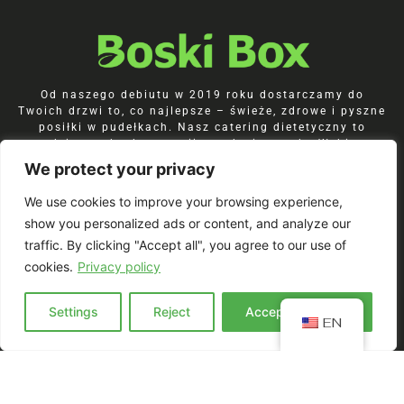
Od naszego debiutu w 2019 roku dostarczamy do
Twoich drzwi to, co najlepsze – świeże, zdrowe i pyszne
posiłki w pudełkach. Nasz catering dietetyczny to
codzienna dawka energii, smaku i wygody. Wybierz
dietę pudełkową BoskiBox, która naprawdę pasuje do
We protect your privacy
Ciebie. Gwarantujemy świeżo przygotowane, pełne
smaku posiłki, które inspirują i odżywiają.
We use cookies to improve your browsing experience,
show you personalized ads or content, and analyze our
traffic. By clicking "Accept all", you agree to our use of
cookies.
Privacy policy
Join our Newsletter!
Settings
Reject
Accept everyting
EN
Zapisz się do newslettera i
odbierz kod -5%
na start.
Bądź pierwszy i poznaj nasze nowości,
zniżki oraz inspiracje kulinarne.