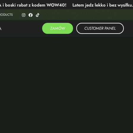
oski rabat z kodem WOW40!
Latem jedz lekko i bez wysiłku.
RODUCTS
A
ZAMÓW
CUSTOMER PANEL