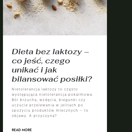
Dieta bez laktozy –
co jeść, czego
unikać i jak
bilansować posiłki?
Nietolerancja laktozy to często
występująca nietolerancja pokarmowa.
Ból brzucha, wzdęcia, biegunki czy
uczucie przelewania w jelitach po
spożyciu produktów mlecznych – to
objawy. A przyczyna?
READ MORE