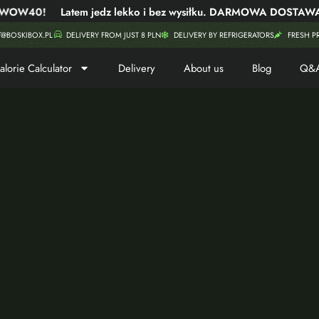
W40!
Latem jedz lekko i bez wysiłku. DARMOWA DOSTAWA i b
T@BOSKIBOX.PL
DELIVERY FROM JUST 8 PLN
DELIVERY BY REFRIGERATORS
FRESH P
alorie Calculator
Delivery
About us
Blog
Q&