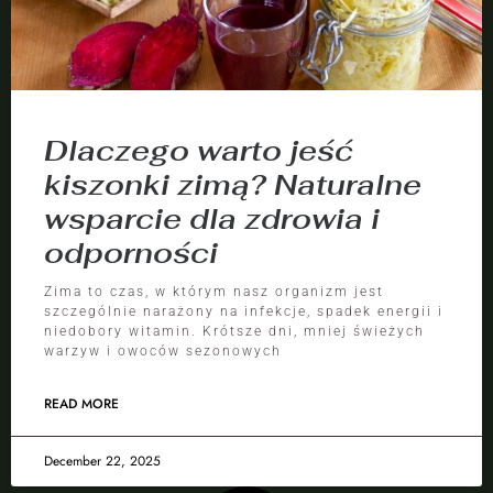
Dlaczego warto jeść
kiszonki zimą? Naturalne
wsparcie dla zdrowia i
odporności
Zima to czas, w którym nasz organizm jest
szczególnie narażony na infekcje, spadek energii i
niedobory witamin. Krótsze dni, mniej świeżych
warzyw i owoców sezonowych
READ MORE
December 22, 2025